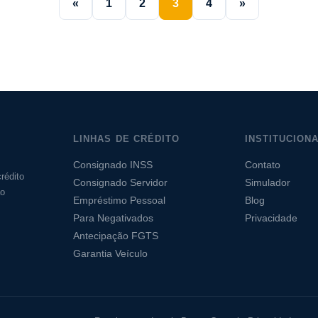
«
1
2
3
4
»
LINHAS DE CRÉDITO
INSTITUCION
Consignado INSS
Contato
rédito
Consignado Servidor
Simulador
ão
Empréstimo Pessoal
Blog
Para Negativados
Privacidade
Antecipação FGTS
Garantia Veículo