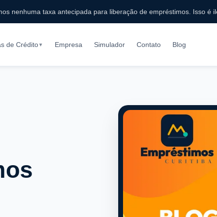
s nenhuma taxa antecipada para liberação de empréstimos. Isso é il
as de Crédito
Empresa
Simulador
Contato
Blog
▼
mos