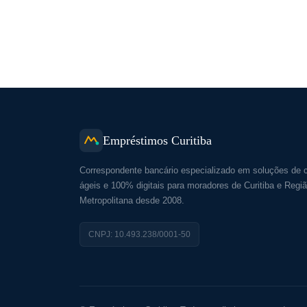
Empréstimos Curitiba
Correspondente bancário especializado em soluções de c
ágeis e 100% digitais para moradores de Curitiba e Regi
Metropolitana desde 2008.
CNPJ: 10.493.238/0001-50