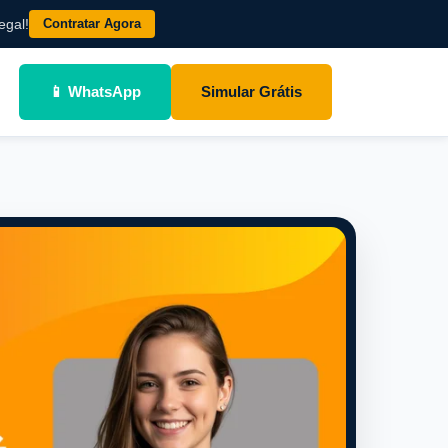
Contratar Agora
egal!
📱 WhatsApp
Simular Grátis