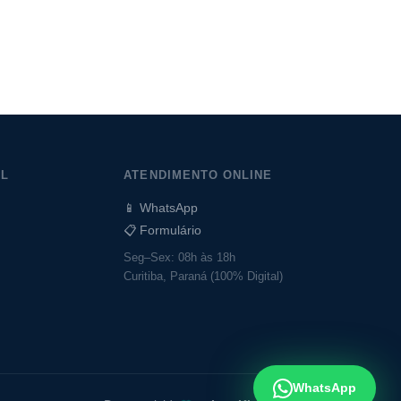
AL
ATENDIMENTO ONLINE
📱 WhatsApp
📋 Formulário
Seg–Sex: 08h às 18h
Curitiba, Paraná (100% Digital)
WhatsApp