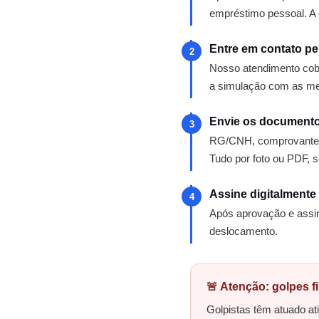
empréstimo pessoal. A 
Entre em contato p
2
Nosso atendimento cobre
a simulação com as me
Envie os documentos
3
RG/CNH, comprovante 
Tudo por foto ou PDF, 
Assine digitalmente
4
Após aprovação e assina
deslocamento.
🚨 Atenção: golpes 
Golpistas têm atuado a