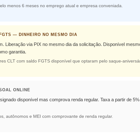
lo menos 6 meses no emprego atual e empresa conveniada.
 FGTS — DINHEIRO NO MESMO DIA
.m. Liberação via PIX no mesmo dia da solicitação. Disponível mes
mo garantia.
res CLT com saldo FGTS disponível que optaram pelo saque-aniversár
SOAL ONLINE
ignado disponível mas comprova renda regular. Taxa a partir de 5% 
os, autônomos e MEI com comprovante de renda regular.