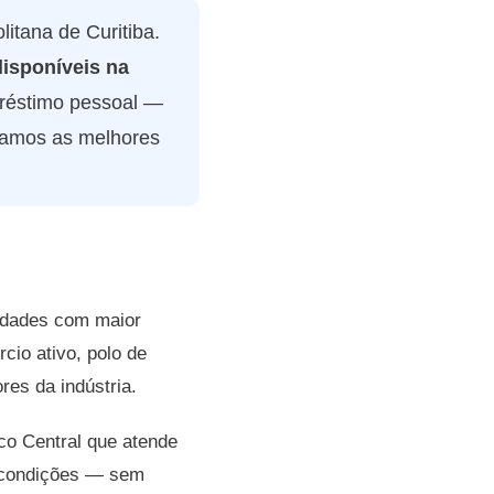
itana de Curitiba.
isponíveis na
réstimo pessoal —
tramos as melhores
cidades com maior
cio ativo, polo de
es da indústria.
co Central que atende
 condições — sem