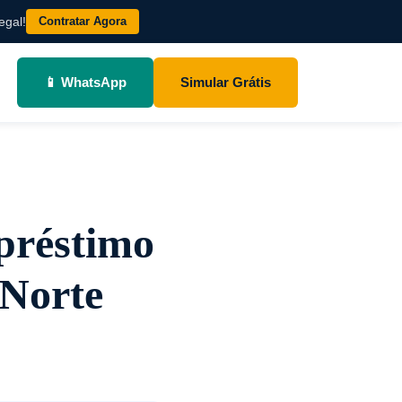
Contratar Agora
egal!
📱 WhatsApp
Simular Grátis
préstimo
 Norte