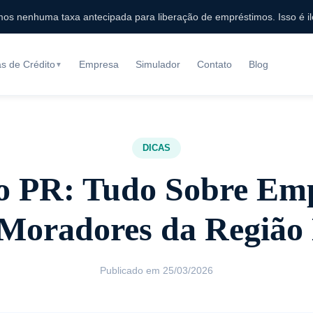
s nenhuma taxa antecipada para liberação de empréstimos. Isso é il
as de Crédito
Empresa
Simulador
Contato
Blog
▼
DICAS
 PR: Tudo Sobre Em
Moradores da Região
Publicado em 25/03/2026