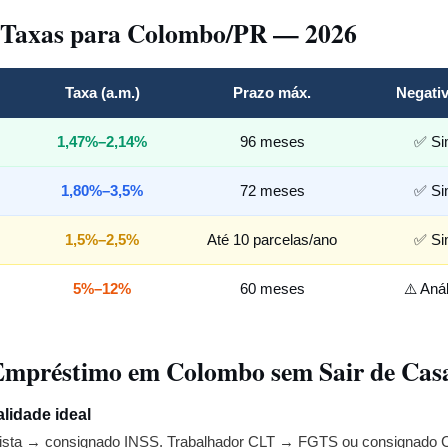
 Taxas para Colombo/PR — 2026
Taxa (a.m.)
Prazo máx.
Negati
1,47%–2,14%
96 meses
✅ S
1,80%–3,5%
72 meses
✅ S
1,5%–2,5%
Até 10 parcelas/ano
✅ S
5%–12%
60 meses
⚠️ Aná
Empréstimo em Colombo sem Sair de Cas
lidade ideal
nista → consignado INSS. Trabalhador CLT → FGTS ou consignado