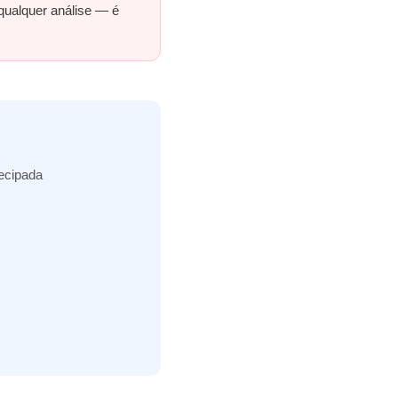
 qualquer análise — é
tecipada