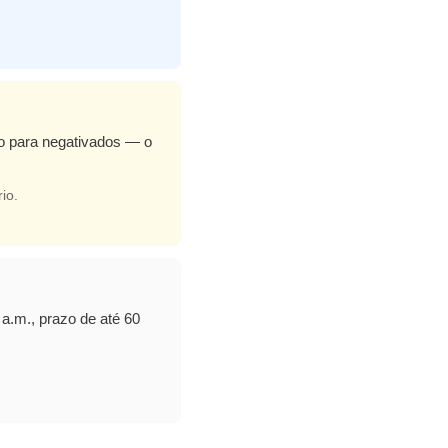
mo para negativados — o
io.
a.m., prazo de até 60