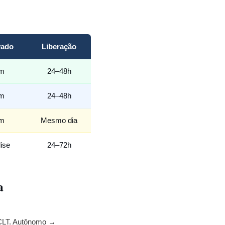
vado
Liberação
im
24–48h
im
24–48h
im
Mesmo dia
lise
24–72h
a
 CLT. Autônomo →