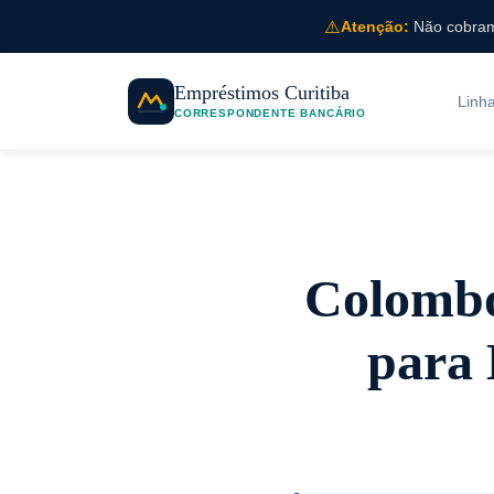
⚠️
Atenção:
Não cobramo
Empréstimos Curitiba
Linh
CORRESPONDENTE BANCÁRIO
Colombo
para 