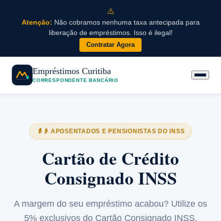
⚠️
Atenção:
Não cobramos nenhuma taxa antecipada para
liberação de empréstimos. Isso é ilegal!
Contratar Agora
Empréstimos Curitiba
CORRESPONDENTE BANCÁRIO
👵👴 APOSENTADOS E PENSIONISTAS DO INSS
Cartão de Crédito
Consignado INSS
A margem do seu empréstimo acabou? Utilize os
5% exclusivos do Cartão Consignado INSS.