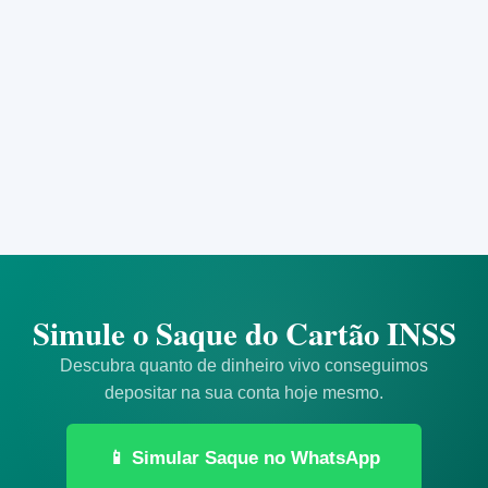
🔸
Extrato de Empréstimos (HISCON)
🔸
RG e CPF ou CNH
🔸
Comprovante de Residência
Simule o Saque do Cartão INSS
Descubra quanto de dinheiro vivo conseguimos
depositar na sua conta hoje mesmo.
📱 Simular Saque no WhatsApp