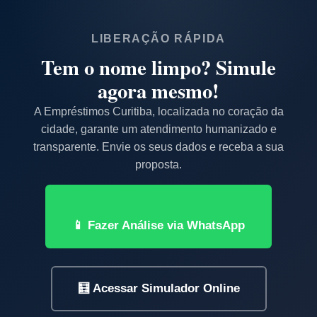
Mas não se preocupe! Nós temos outras linhas de
crédito
específicas para quem está negativado
.
LIBERAÇÃO RÁPIDA
Escolha uma das opções abaixo e simule:
Tem o nome limpo? Simule
Antecipação do FGTS
agora mesmo!
Empréstimo com Débito em Conta
Empréstimo Consignado (INSS e Servidores)
A Empréstimos Curitiba, localizada no coração da
cidade, garante um atendimento humanizado e
Empréstimo no Cartão de Crédito
transparente. Envie os seus dados e receba a sua
proposta.
📱 Fazer Análise via WhatsApp
🧮 Acessar Simulador Online