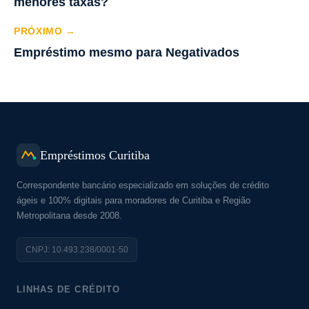
menores taxas?
PRÓXIMO →
Empréstimo mesmo para Negativados
Empréstimos Curitiba
Correspondente bancário especializado em soluções de crédito
ágeis e 100% digitais para moradores de Curitiba e Região
Metropolitana desde 2008.
CNPJ: 10.493.238/0001-50
LINHAS DE CRÉDITO